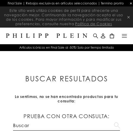
Final Sale | Rebajas exclusivas en artículos seleccionados | Termina pronto
Este sitio web utiliza cookies de perfil para ofrecerle una
navegación mejor. Continuando la navegación acepta el uso
de los cookies. Para mayor información y para modificar sus
preferencias, consulte nuestra
Política de Cookies
0
Artículos icónicos en Final Sale al -50%! Solo por tiempo limitado
BUSCAR RESULTADOS
Lo sentimos, no se han encontrado productos para tu
consulta:
PRUEBA CON OTRA CONSULTA: