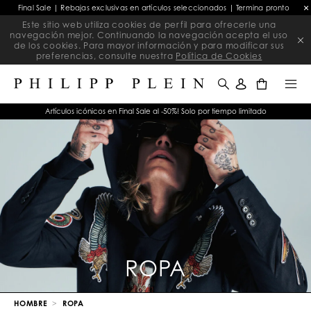
Final Sale | Rebajas exclusivas en artículos seleccionados | Termina pronto
Este sitio web utiliza cookies de perfil para ofrecerle una
navegación mejor. Continuando la navegación acepta el uso
de los cookies. Para mayor información y para modificar sus
preferencias, consulte nuestra
Política de Cookies
0
Artículos icónicos en Final Sale al -50%! Solo por tiempo limitado
ROPA
HOMBRE
ROPA