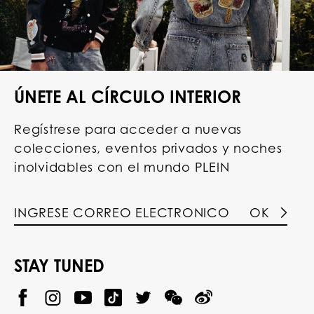
ÚNETE AL CÍRCULO INTERIOR
Regístrese para acceder a nuevas
colecciones, eventos privados y noches
inolvidables con el mundo PLEIN
OK
STAY TUNED
@
@
P
P
@
P
P
P
p
H
H
p
H
H