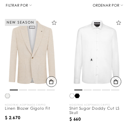
D
e
FILTRAR POR
ORDENAR POR
t
a
l
NEW SEASON
l
a
l
o
s
r
e
s
u
l
t
a
d
o
s
p
o
r
NOSOTRAS ACEPTAMOS CRIPTO
NOSOTRAS ACEPTAMOS CRIPTO
:
Linen Blazer Gigolo Fit
Shirt Sugar Daddy Cut LS
Skull
$ 2.670
$ 660