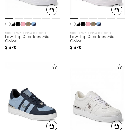
d
o
s
p
o
r
:
NOSOTRAS ACEPTAMOS CRIPTO
NOSOTRAS ACEPTAMOS CRIPTO
Low-Top Sneakers Mix
Low-Top Sneakers Mix
Color
Color
$ 670
$ 670