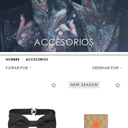
ACCESORIOS
HOMBRE
ACCESORIOS
D
e
FILTRAR POR
ORDENAR POR
t
a
l
NEW SEASON
l
a
l
o
s
r
e
s
u
l