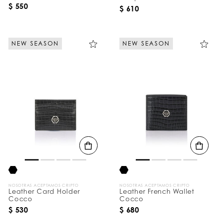
Plein
$ 550
$ 610
NEW SEASON
NEW SEASON
NOSOTRAS ACEPTAMOS CRIPTO
NOSOTRAS ACEPTAMOS CRIPTO
Leather Card Holder
Leather French Wallet
Cocco
Cocco
$ 530
$ 680