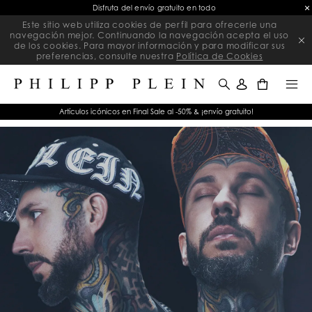
Disfruta del envío gratuito en todo
Este sitio web utiliza cookies de perfil para ofrecerle una
navegación mejor. Continuando la navegación acepta el uso
de los cookies. Para mayor información y para modificar sus
preferencias, consulte nuestra
Política de Cookies
0
Artículos icónicos en Final Sale al -50% & ¡envío gratuito!