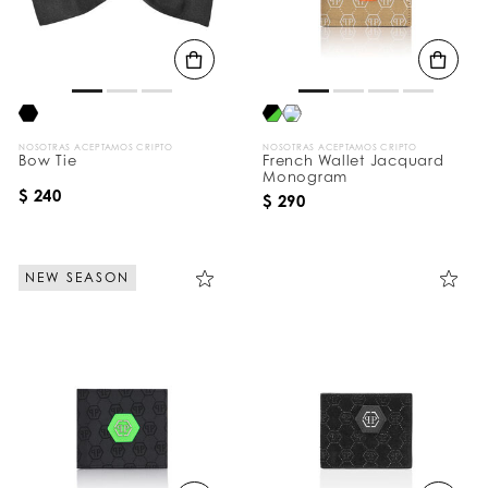
t
a
d
o
s
p
o
r
NOSOTRAS ACEPTAMOS CRIPTO
NOSOTRAS ACEPTAMOS CRIPTO
:
Bow Tie
French Wallet Jacquard
Monogram
$ 240
$ 290
NEW SEASON