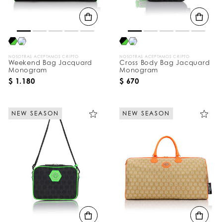
d
o
s
p
o
r
:
NOSOTRAS ACEPTAMOS CRIPTO
NOSOTRAS ACEPTAMOS CRIPTO
Weekend Bag Jacquard
Cross Body Bag Jacquard
Monogram
Monogram
$ 1.180
$ 670
NEW SEASON
NEW SEASON