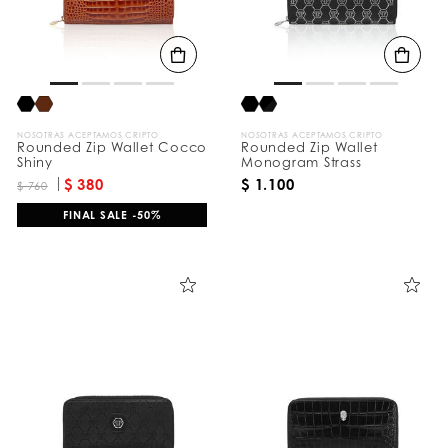
t
a
d
o
s
p
o
r
NOSOTRAS ACEPTAMOS CRIPTO
NOSOTRAS ACEPTAMOS CRIPTO
:
Rounded Zip Wallet Cocco
Rounded Zip Wallet
Shiny
Monogram Strass
$ 380
$ 1.100
$ 760
FINAL SALE -50%