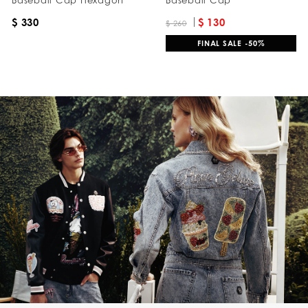
Baseball Cap Hexagon
Baseball Cap
$ 330
$ 130
$ 260
FINAL SALE -50%