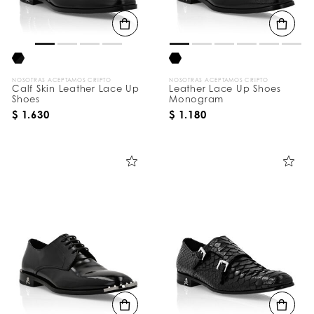
d
o
s
p
o
r
:
NOSOTRAS ACEPTAMOS CRIPTO
NOSOTRAS ACEPTAMOS CRIPTO
Calf Skin Leather Lace Up
Leather Lace Up Shoes
Shoes
Monogram
$ 1.630
$ 1.180