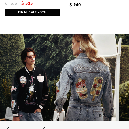
$ 535
$ 1.070
$ 940
FINAL SALE -50%