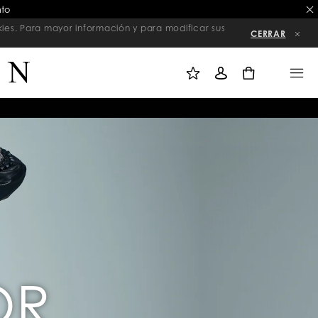
nto
kies. Para mayor información y para modificar sus
CERRAR
M
I
M
I
N
E
L
I
N
0
I
C
U
S
I
T
A
A
R
D
S
E
E
D
S
E
I
S
Ó
E
N
O
S
OR