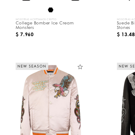
r
:
NOSOTRAS ACEPTAMOS CRIPTO
NOSOTRAS AC
College Bomber Ice Cream
Suede B
Monsters
Stones
$ 7.960
$ 13.4
NEW SEASON
NEW S