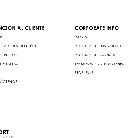
NCIÓN AL CLIENTE
CORPORATE INFO
OS
IMPRINT
EGA Y DEVOLUCIÓN
POLÍTICA DE PRIVACIDAD
P IN STORE
POLÍTICA DE COOKIES
DE TALLAS
TÉRMINOS Y CONDICIONES
STOP FAKE
ÁCTENOS
P
ORT
l
TSWEAR