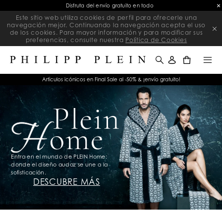
Final Sale | Rebajas exclusivas en artículos seleccionados | Termina pronto
Este sitio web utiliza cookies de perfil para ofrecerle una
navegación mejor. Continuando la navegación acepta el uso
de los cookies. Para mayor información y para modificar sus
preferencias, consulte nuestra
Política de Cookies
0
Artículos icónicos en Final Sale al -50% & ¡envío gratuito!
Entra en el mundo de PLEIN Home:
donde el diseño audaz se une a la
sofisticación.
DESCUBRE MÁS