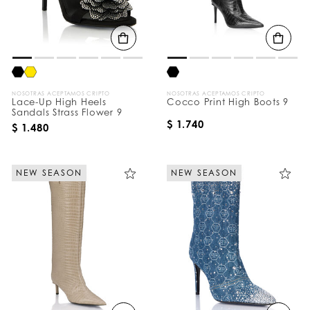
d
o
s
p
o
r
:
NOSOTRAS ACEPTAMOS CRIPTO
NOSOTRAS ACEPTAMOS CRIPTO
Lace-Up High Heels
Cocco Print High Boots 9
Sandals Strass Flower 9
$ 1.740
$ 1.480
NEW SEASON
NEW SEASON