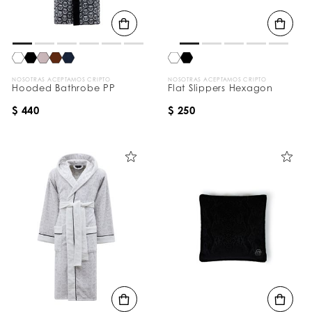
d
o
s
p
o
r
:
NOSOTRAS ACEPTAMOS CRIPTO
NOSOTRAS ACEPTAMOS CRIPTO
Hooded Bathrobe PP
Flat Slippers Hexagon
$ 440
$ 250