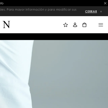
nto
kies. Para mayor información y para modificar sus
CERRAR
M
I
M
I
N
E
L
I
N
0
I
C
U
S
I
T
A
A
R
D
S
E
E
D
S
E
I
S
Ó
E
N
O
S