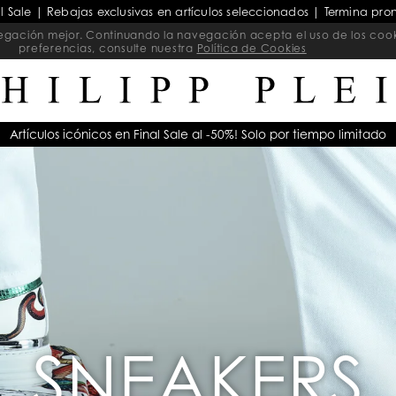
al Sale | Rebajas exclusivas en artículos seleccionados | Termina pro
navegación mejor. Continuando la navegación acepta el uso de los coo
preferencias, consulte nuestra
Política de Cookies
Artículos icónicos en Final Sale al -50%! Solo por tiempo limitado
SNEAKERS