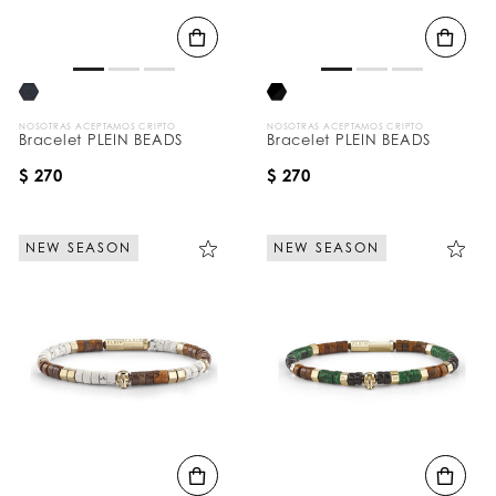
d
o
s
p
o
r
:
NOSOTRAS ACEPTAMOS CRIPTO
NOSOTRAS ACEPTAMOS CRIPTO
Bracelet PLEIN BEADS
Bracelet PLEIN BEADS
$ 270
$ 270
NEW SEASON
NEW SEASON