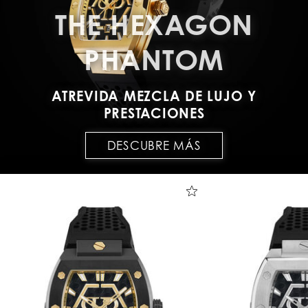
THE HEXAGON
PHANTOM
ATREVIDA MEZCLA DE LUJO Y
PRESTACIONES
DESCUBRE MÁS
T
h
e
H
e
x
a
g
o