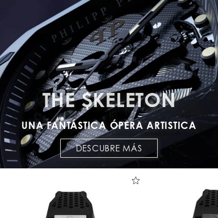
THE $KELETON
UNA FANTÁSTICA ÓPERA ARTISTICA
DESCUBRE MÁS
T
H
E
$