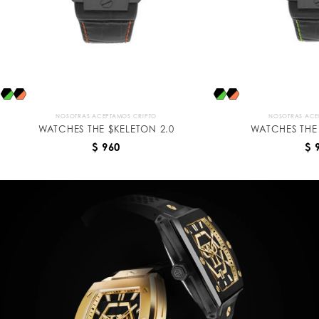
NOSOTRAS ACEPTAMOS CRIPTO
NOSOTRAS ACE
WATCHES THE $KELETON 2.0
WATCHES THE 
$ 960
$ 