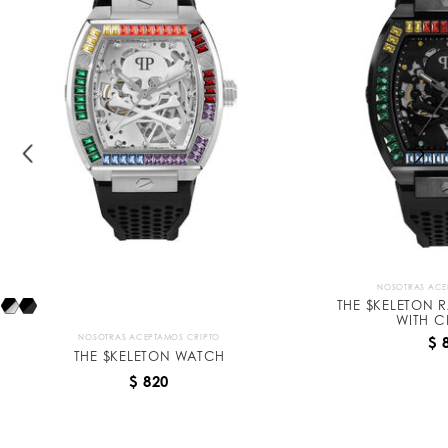
k
e
l
e
t
o
n
NOSOTRAS ACE
THE $KELETON 
WITH C
NOSOTRAS ACEPTAMOS CRIPTO
$ 
THE $KELETON WATCH
$ 820