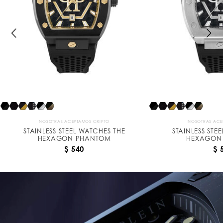
n
P
h
a
n
t
o
m
NOSOTRAS ACEPTAMOS CRIPTO
NOSOTRAS ACE
STAINLESS STEEL WATCHES THE
STAINLESS STE
HEXAGON PHANTOM
HEXAGON
$ 540
$ 