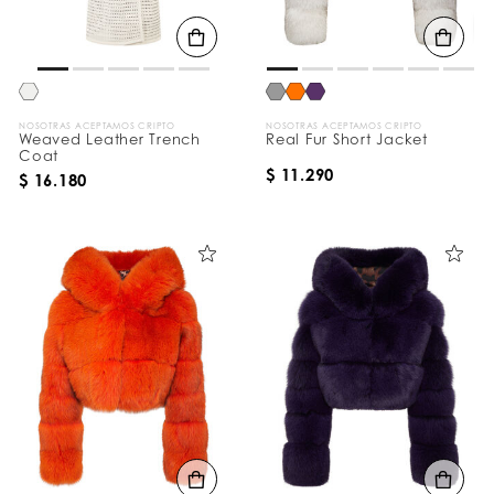
d
o
s
p
o
r
:
NOSOTRAS ACEPTAMOS CRIPTO
NOSOTRAS ACEPTAMOS CRIPTO
Weaved Leather Trench
Real Fur Short Jacket
Coat
$ 11.290
$ 16.180