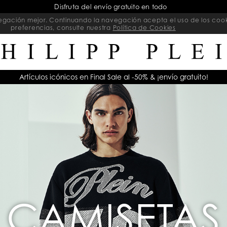
al Sale | Rebajas exclusivas en artículos seleccionados | Termina pro
navegación mejor. Continuando la navegación acepta el uso de los coo
preferencias, consulte nuestra
Política de Cookies
Artículos icónicos en Final Sale al -50% & ¡envío gratuito!
CAMISETAS