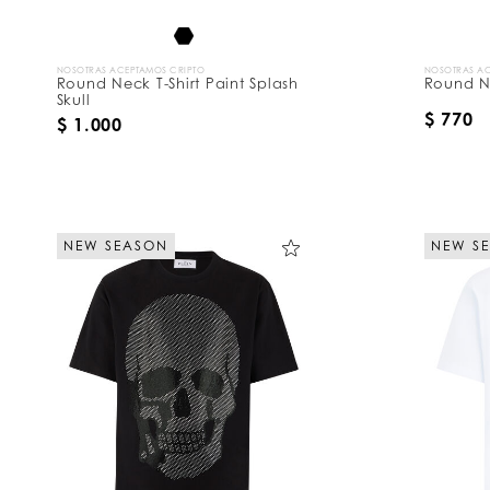
r
:
NOSOTRAS ACEPTAMOS CRIPTO
NOSOTRAS AC
Round Neck T-Shirt Paint Splash
Round Ne
Skull
$ 770
$ 1.000
NEW SEASON
NEW S