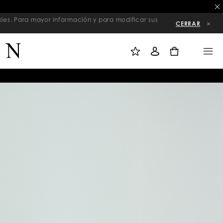
nto
kies. Para mayor información y para modificar sus
CERRAR
M
I
M
I
N
E
L
I
N
0
I
C
U
S
I
T
A
A
R
D
S
E
E
D
S
E
I
S
Ó
E
N
O
S