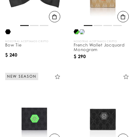
t
a
d
o
s
p
o
r
NOSOTRAS ACEPTAMOS CRIPTO
NOSOTRAS ACEPTAMOS CRIPTO
:
Bow Tie
French Wallet Jacquard
Monogram
$ 240
$ 290
NEW SEASON