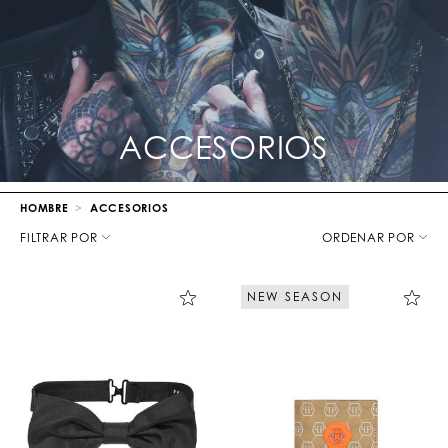
ACCESORIOS
HOMBRE
ACCESORIOS
D
e
FILTRAR POR
ORDENAR POR
t
a
l
NEW SEASON
l
a
l
o
s
r
e
s
u
l