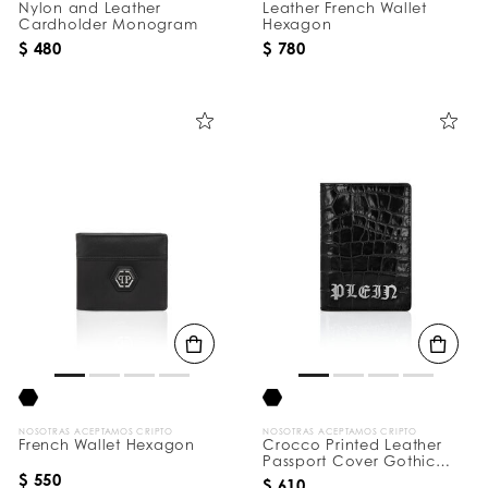
Nylon and Leather
Leather French Wallet
Cardholder Monogram
Hexagon
$ 480
$ 780
NOSOTRAS ACEPTAMOS CRIPTO
NOSOTRAS ACEPTAMOS CRIPTO
French Wallet Hexagon
Crocco Printed Leather
Passport Cover Gothic
Plein
$ 550
$ 610