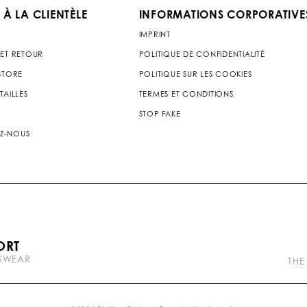
 À LA CLIENTÈLE
INFORMATIONS CORPORATIVE
IMPRINT
 ET RETOUR
POLITIQUE DE CONFIDENTIALITÉ
 STORE
POLITIQUE SUR LES COOKIES
TAILLES
TERMES ET CONDITIONS
STOP FAKE
Z-NOUS
P
ORT
l
TSWEAR
e
THE
i
n
b
r