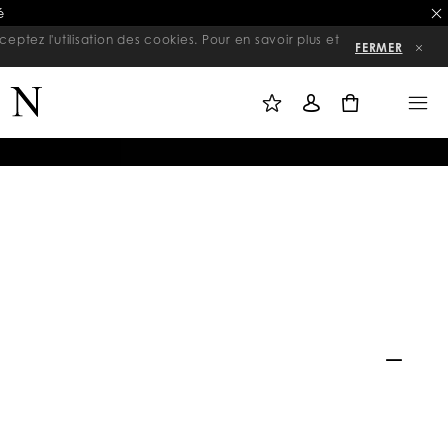
é
eptez l'utilisation des cookies. Pour en savoir plus et
FERMER
L
C
M
I
O
E
S
N
N
0
T
N
U
E
E
D
X
E
I
S
O
O
N
U
H
A
I
T
S