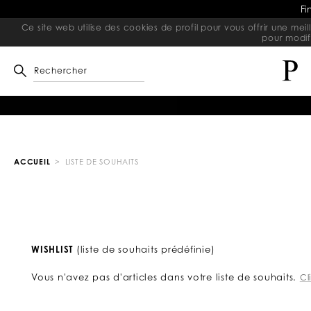
Fi
Ce site web utilise des cookies de profil pour vous offrir une mei
pour modif
Rechercher
ACCUEIL
LISTE DE SOUHAITS
WISHLIST
(liste de souhaits prédéfinie)
Vous n'avez pas d'articles dans votre liste de souhaits.
Cl