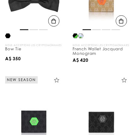
l
t
a
t
s
p
a
r
:
NOUS ACCEPTONS LES CRYPTOMONNAIES
NOUS ACCEPTONS LES CRYPTOMONNAIES
Bow Tie
French Wallet Jacquard
Monogram
A$ 350
A$ 420
NEW SEASON