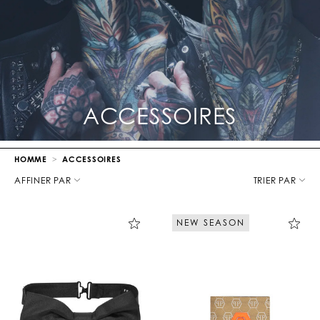
ACCESSOIRES
HOMME
ACCESSOIRES
A
f
AFFINER PAR
TRIER PAR
f
i
n
NEW SEASON
e
r
v
o
s
r
é
s
u