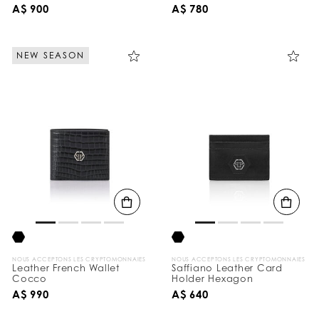
Plein
A$ 900
A$ 780
NEW SEASON
NOUS ACCEPTONS LES CRYPTOMONNAIES
NOUS ACCEPTONS LES CRYPTOMONNAIES
Leather French Wallet
Saffiano Leather Card
Cocco
Holder Hexagon
A$ 990
A$ 640