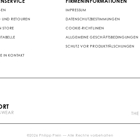
NSERVICE
FIRMENINFORMATIONEN
GEN
IMPRESSUM
 UND RETOUREN
DATENSCHUTZBESTIMMUNGEN
N STORE
COOKIE-RICHTLINIEN
TABELLE
ALLGEMEINE GESCHÄFTSBEDINGUNGEN
SCHUTZ VOR PRODUKTFÄLSCHUNGEN
IE IN KONTAKT
P
ORT
l
TSWEAR
e
THE
i
n
b
r
©
2026
Philipp Plein — Alle Rechte vorbehalten
a