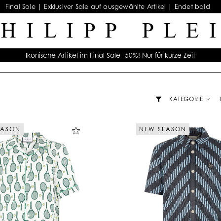
Final Sale | Exklusiver Sale auf ausgewählte Artikel | Endet bald
Ikonische Artikel im Final Sale -50%! Nur für kurze Zeit
KATEGORIE
EASON
NEW SEASON