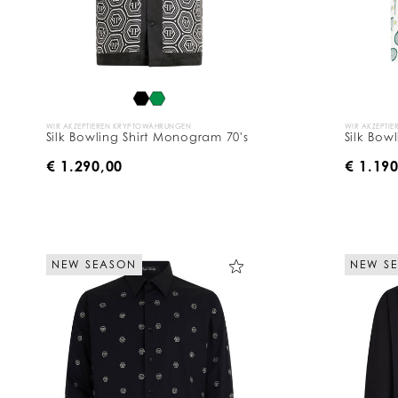
n
a
c
h
:
WIR AKZEPTIEREN KRYPTOWÄHRUNGEN
WIR AKZEPTI
Silk Bowling Shirt Monogram 70's
Silk Bowl
€ 1.290,00
€ 1.19
NEW SEASON
NEW S