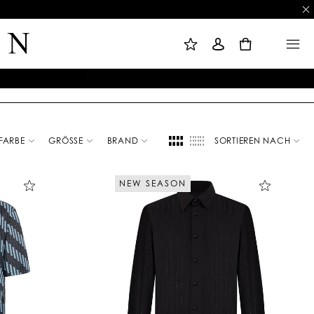
M
A
M
E
N
E
I
M
N
0
N
E
U
E
L
W
D
U
E
N
N
S
C
H
L
I
S
T
E
FARBE
GRÖSSE
BRAND
SORTIEREN NACH
NEW SEASON