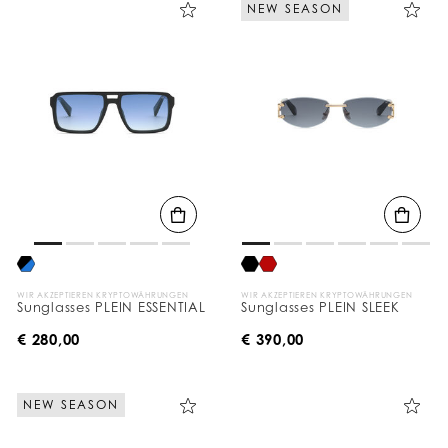
NEW SEASON
n
i
s
s
e
f
i
l
t
e
r
n
n
a
c
h
:
WIR AKZEPTIEREN KRYPTOWÄHRUNGEN
WIR AKZEPTIEREN KRYPTOWÄHRUNGEN
Sunglasses PLEIN ESSENTIAL
Sunglasses PLEIN SLEEK
€ 280,00
€ 390,00
NEW SEASON