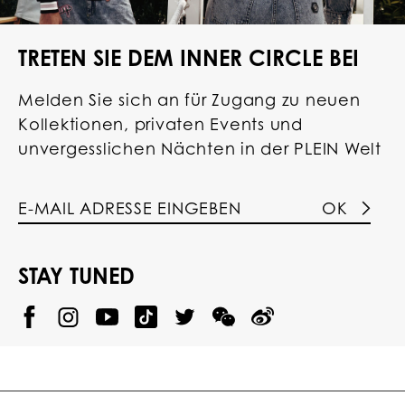
TRETEN SIE DEM INNER CIRCLE BEI
Melden Sie sich an für Zugang zu neuen
Kollektionen, privaten Events und
unvergesslichen Nächten in der PLEIN Welt
OK
STAY TUNED
@
@
P
P
@
P
P
P
p
H
H
p
H
H
H
h
I
I
h
I
I
I
i
L
L
i
L
L
L
l
I
I
l
I
I
I
i
P
P
i
P
P
P
p
P
P
p
P
P