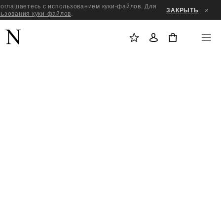
оглашаетесь с использованием куки-файлов. Для
ЗАКРЫТЬ
льзования куки-файлов
.
М
В
M
О
О
E
Ё
Й
N
0
И
Т
U
З
И
Б
Р
А
Н
Н
О
Е