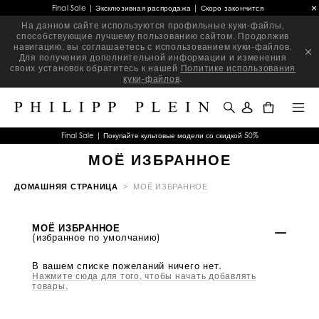
Final Sale | Эксклюзивная распродажа | Скоро закончится
На данном сайте используются профильные куки-файлы,
способствующие лучшему пользованию сайтом. Продолжив
навигацию, вы соглашаетесь с использованием куки-файлов.
Для получения дополнительной информации и изменения
своих установок обратитесь к нашей
Политике использования
куки-файлов
.
0
Final Sale | Покупайте культовые модели со скидкой 50%
МОЁ ИЗБРАННОЕ
ДОМАШНЯЯ СТРАНИЦА
МОЁ ИЗБРАННОЕ
МОЁ ИЗБРАННОЕ
(избранное по умолчанию)
В вашем списке пожеланий ничего нет.
Нажмите сюда для того, чтобы начать добавлять
товары.