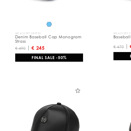
о
:
WE ACCEPT CRYPTO
WE ACCEPT 
Denim Baseball Cap Monogram
Basebal
Strass
€ 470
€ 245
€ 490
FINAL SALE -50%