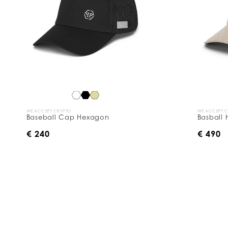
WE ACCEPT CRYPTO
WE ACCEPT 
Baseball Cap Hexagon
Basball
€ 240
€ 490