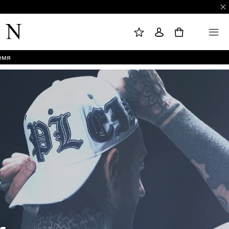
М
В
M
О
О
E
Ё
Й
N
0
И
Т
U
З
И
Б
Р
А
емя
Н
Н
О
Е