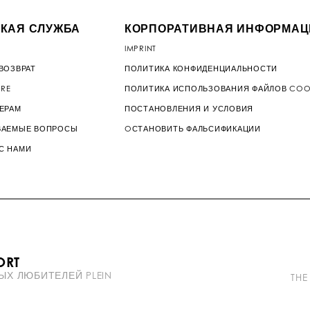
КАЯ СЛУЖБА
КОРПОРАТИВНАЯ ИНФОРМАЦ
IMPRINT
ВОЗВРАТ
ПОЛИТИКА КОНФИДЕНЦИАЛЬНОСТИ
ORE
ПОЛИТИКА ИСПОЛЬЗОВАНИЯ ФАЙЛОВ COO
МЕРАМ
ПОСТАНОВЛЕНИЯ И УСЛОВИЯ
ВАЕМЫЕ ВОПРОСЫ
OСТАНОВИТЬ ФАЛЬСИФИКАЦИИ
С НАМИ
P
ORT
l
ЫХ ЛЮБИТЕЛЕЙ PLEIN
e
THE
i
n
b