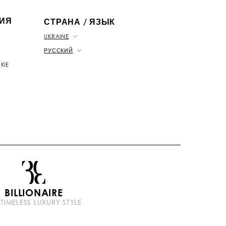
b
k
t
e
ИЯ
СТРАНА / ЯЗЫК
UKRAINE
РУССКИЙ
KIE
BILLIONAIRE
 TIMELESS LUXURY STYLE