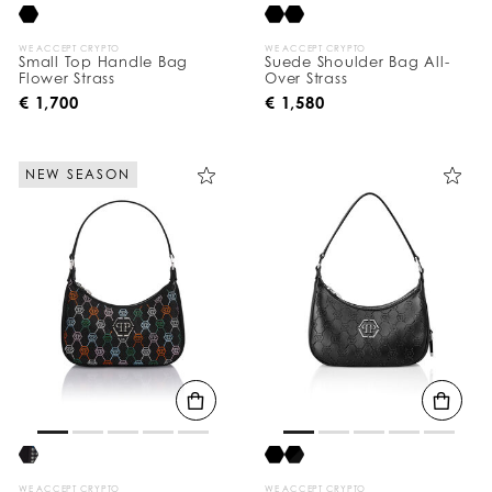
:
WE ACCEPT CRYPTO
WE ACCEPT CRYPTO
Small Top Handle Bag
Suede Shoulder Bag All-
Flower Strass
Over Strass
€ 1,700
€ 1,580
NEW SEASON
WE ACCEPT CRYPTO
WE ACCEPT CRYPTO