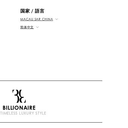
b
k
t
e
国家 / 語言
MACAU SAR CHINA
简体中文
BILLIONAIRE
 TIMELESS LUXURY STYLE