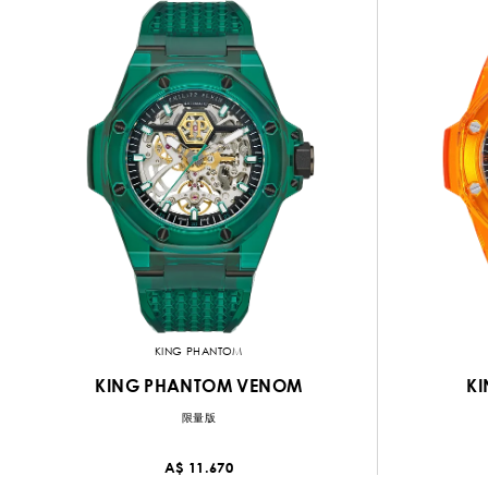
KING PHANTOM
KING PHANTOM VENOM
KI
限量版
A$ 11.670