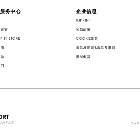
服务中心
企业信息
IMPRINT
及退货
私隐政策
P IN STORE
COOKIE政策
指南
条款及细则&条款及细则
问题
抵制假货
我们
P
ORT
l
TSWEAR
e
THE
i
n
b