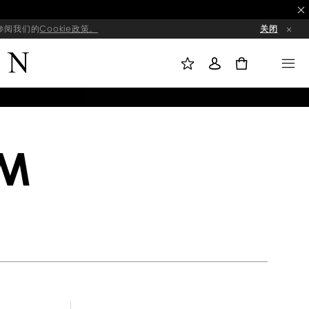
请参阅我们的
Cookie政策。
关闭
我
登
M
的
录
E
收
N
0
藏
U
OM