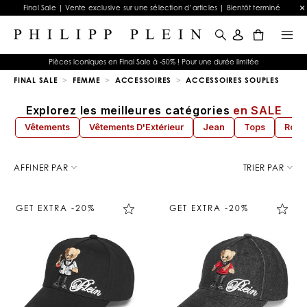
Final Sale | Vente exclusive sur une sélection d’articles | Bientôt terminé
0
Pièces iconiques en Final Sale à -50% ! Pour une durée limitée
FINAL SALE
FEMME
ACCESSOIRES
ACCESSOIRES SOUPLES
Explorez les meilleures catégories
en SALE
Vêtements
Vêtements D'Extérieur
Jean
Tops
Robe
A
f
AFFINER PAR
TRIER PAR
f
i
n
GET EXTRA -20%
GET EXTRA -20%
e
r
v
o
s
r
é
s
u