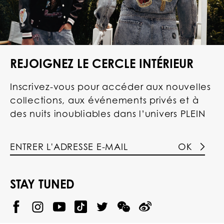
REJOIGNEZ LE CERCLE INTÉRIEUR
Inscrivez-vous pour accéder aux nouvelles
collections, aux événements privés et à
des nuits inoubliables dans l’univers PLEIN
OK
STAY TUNED
@
@
P
P
@
P
P
P
p
H
H
p
H
H
H
h
I
I
h
I
I