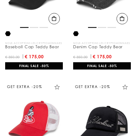
l
t
a
t
s
p
a
r
:
NOUS ACCEPTONS LES CRYPTOMONNAIES
NOUS ACCEPTONS LES CRYPTOMONNAIES
Baseball Cap Teddy Bear
Denim Cap Teddy Bear
€ 175,00
€ 175,00
€ 350,00
€ 350,00
FINAL SALE -50%
FINAL SALE -50%
GET EXTRA -20%
GET EXTRA -20%