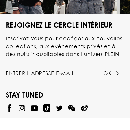
REJOIGNEZ LE CERCLE INTÉRIEUR
Inscrivez-vous pour accéder aux nouvelles
collections, aux événements privés et à
des nuits inoubliables dans l’univers PLEIN
OK
STAY TUNED
@
@
P
P
@
P
P
P
p
H
H
p
H
H
H
h
I
I
h
I
I
I
i
L
L
i
L
L
L
l
I
I
l
I
I
I
i
P
P
i
P
P