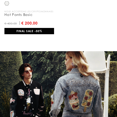
a
r
:
NOUS ACCEPTONS LES CRYPTOMONNAIES
Hot Pants Basic
€ 200,00
€ 400,00
FINAL SALE -50%