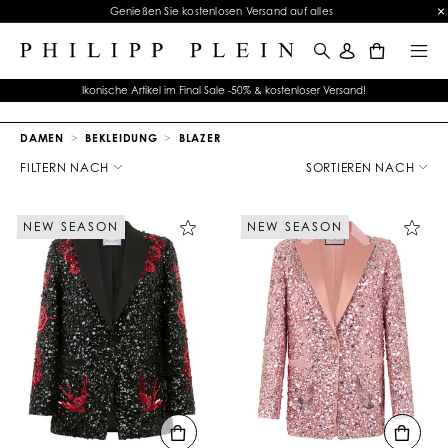
Final Sale | Exklusiver Sale auf ausgewählte Artikel | Endet bald
0
Ikonische Artikel im Final Sale -50% & kostenloser Versand!
DAMEN
BEKLEIDUNG
BLAZER
E
r
FILTERN NACH
SORTIEREN NACH
g
e
b
NEW SEASON
NEW SEASON
n
i
s
s
e
f
i
l
t
e
r
n
n
a