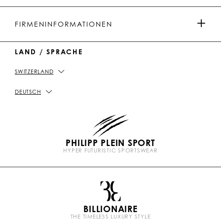
u
k
C
i
t
T
h
b
HERRENKOLLEKTION
u
o
a
o
ZAHLUNGEN
FIRMENINFORMATIONEN
b
k
t
e
DAMENKOLLEKTION
LAND / SPRACHE
VERSAND UND RETOUREN
IMPRESSUM
SWITZERLAND
GESCHÄFTE FINDEN
PICKUP IN STORE
DATENSCHUTZBESTIMMUNGEN
DEUTSCH
GRÖSSENTABELLE
COOKIE-RICHTLINIEN
PHILIPP PLEIN SPORT
FAQ
ALLGEMEINE GESCHÄFTSBEDINGUNGEN
HYPER FUTURISTIC SPORTSWEAR
P
TRETEN SIE IN KONTAKT
SCHUTZ VOR PRODUKTFÄLSCHUNGEN
l
e
i
n
BILLIONAIRE
b
THE TIMELESS LUXURY STYLE
r