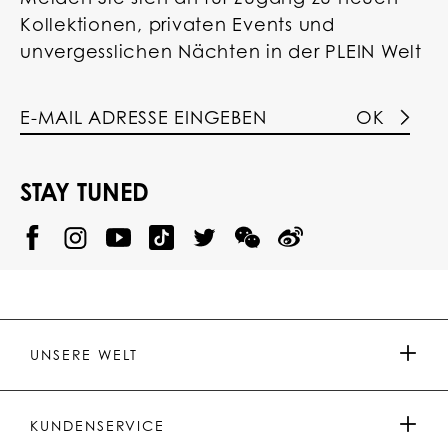
Kollektionen, privaten Events und
unvergesslichen Nächten in der PLEIN Welt
OK
STAY TUNED
@
@
P
P
@
P
P
P
p
H
H
p
H
H
H
h
I
I
h
I
I
I
i
L
L
i
L
L
L
l
I
I
l
I
I
I
i
P
P
i
P
P
P
p
P
P
p
P
P
P
p
P
P
p
P
P
UNSERE WELT
.
_
L
L
_
L
L
P
p
E
E
p
E
E
L
l
I
I
l
I
I
E
e
N
N
e
N
N
PRESSE & PARTNERSCHAFTEN
I
i
Y
T
i
W
W
KUNDENSERVICE
N
n
o
i
n
e
e