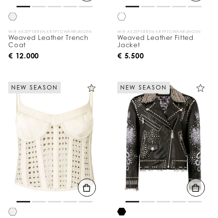
c
h
:
WIR AKZEPTIEREN KRYPTOWÄHRUNGEN
WIR AKZEPTIEREN KRYPTOWÄHRUNGEN
Weaved Leather Trench
Weaved Leather Fitted
Coat
Jacket
€ 12.000
€ 5.500
NEW SEASON
NEW SEASON