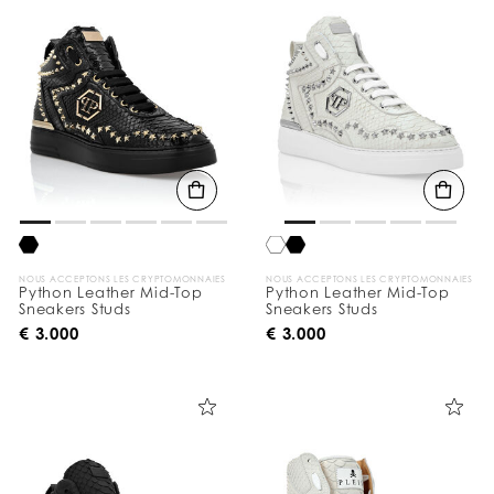
v
o
s
r
é
s
u
l
t
a
t
s
p
a
r
:
NOUS ACCEPTONS LES CRYPTOMONNAIES
NOUS ACCEPTONS LES CRYPTOMONNAIES
Python Leather Mid-Top
Python Leather Mid-Top
Sneakers Studs
Sneakers Studs
€ 3.000
€ 3.000