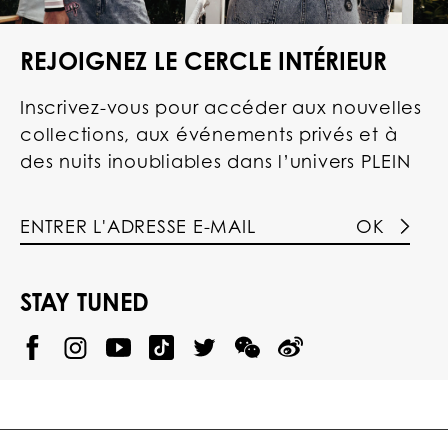
REJOIGNEZ LE CERCLE INTÉRIEUR
Inscrivez-vous pour accéder aux nouvelles
collections, aux événements privés et à
des nuits inoubliables dans l’univers PLEIN
OK
STAY TUNED
@
@
P
P
@
P
P
P
p
H
H
p
H
H
H
h
I
I
h
I
I
I
i
L
L
i
L
L
L
l
I
I
l
I
I
I
i
P
P
i
P
P
P
p
P
P
p
P
P