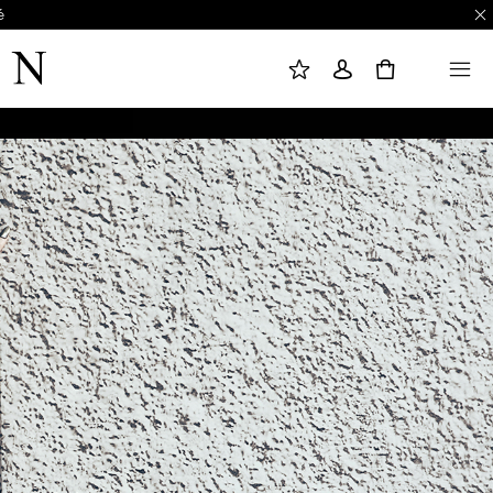
é
L
C
M
I
O
E
S
N
N
0
T
N
U
E
E
D
X
E
I
S
O
O
N
U
H
A
I
T
S