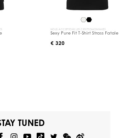
ES
NOUS ACCEPTONS LES CRYPTOMONNAIES
le
Sexy Pure Fit T-Shirt Strass Fatale
€ 320
STAY TUNED
@
@
P
P
@
P
P