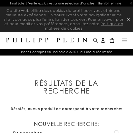
Final Sale | Vente exclusive sur une sélection d’articles | Bientôt terminé
Ce site web utilise des cookies de profil pour vous offrir une
meilleure expérience. En poursuivant votre navigation sur ce
site, vous acceptez l'utilisation des cookies. Pour en savoir plus
et pour modifier vos préférences, consultez notre
Politique en
matière de cookies
0
Pièces iconiques en Final Sale à -50% ! Pour une durée limitée
RÉSULTATS DE LA
RECHERCHE
Désolés, aucun produit ne correspond à votre recherche:
NOUVELLE RECHERCHE: