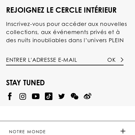
REJOIGNEZ LE CERCLE INTÉRIEUR
Inscrivez-vous pour accéder aux nouvelles
collections, aux événements privés et à
des nuits inoubliables dans l’univers PLEIN
OK
STAY TUNED
@
@
P
P
@
P
P
P
p
H
H
p
H
H
H
h
I
I
h
I
I
I
i
L
L
i
L
L
L
l
I
I
l
I
I
I
i
P
P
i
P
P
P
p
P
P
p
P
P
P
p
P
P
p
P
P
NOTRE MONDE
.
_
L
L
_
L
L