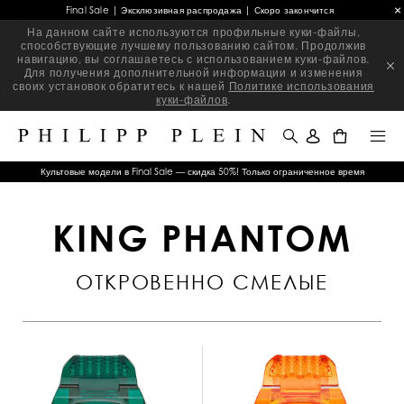
Final Sale | Эксклюзивная распродажа | Скоро закончится
На данном сайте используются профильные куки-файлы,
способствующие лучшему пользованию сайтом. Продолжив
навигацию, вы соглашаетесь с использованием куки-файлов.
Для получения дополнительной информации и изменения
своих установок обратитесь к нашей
Политике использования
куки-файлов
.
0
Культовые модели в Final Sale — скидка 50%! Только ограниченное время
KING PHANTOM
ОТКРОВЕННО СМЕЛЫЕ