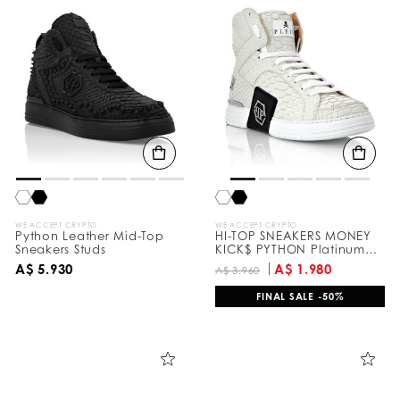
WE ACCEPT CRYPTO
WE ACCEPT CRYPTO
Python Leather Mid-Top
HI-TOP SNEAKERS MONEY
Sneakers Studs
KICK$ PYTHON Platinum
HEXAGON
A$ 5.930
A$ 1.980
A$ 3.960
FINAL SALE -50%