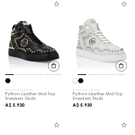
结
果
:
WE ACCEPT CRYPTO
WE ACCEPT CRYPTO
Python Leather Mid-Top
Python Leather Mid-Top
Sneakers Studs
Sneakers Studs
A$ 5.930
A$ 5.930