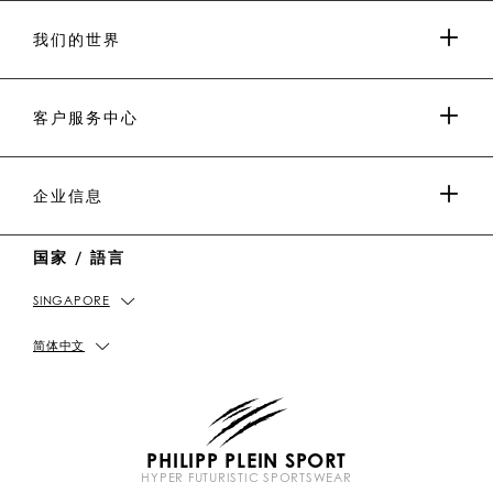
P
p
P
P
p
P
P
P
p
P
P
p
P
P
我们的世界
.
_
L
L
_
L
L
P
p
E
E
p
E
E
L
l
I
I
l
I
I
E
e
N
N
e
N
N
媒体与合作
I
i
Y
T
i
W
W
客户服务中心
N
n
o
i
n
e
e
u
k
C
i
t
T
h
b
男士系列
u
o
a
o
付款
企业信息
b
k
t
e
女士系列
国家 / 語言
送货及退货
IMPRINT
SINGAPORE
店铺资料
PICKUP IN STORE
私隐政策
简体中文
尺码指南
COOKIE政策
PHILIPP PLEIN SPORT
常见问题
条款及细则&条款及细则
HYPER FUTURISTIC SPORTSWEAR