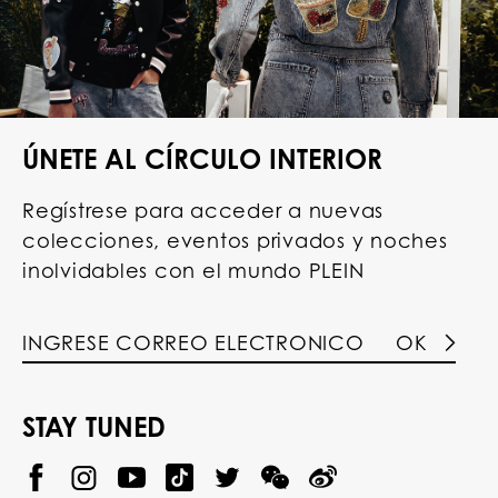
ÚNETE AL CÍRCULO INTERIOR
Regístrese para acceder a nuevas
colecciones, eventos privados y noches
inolvidables con el mundo PLEIN
OK
STAY TUNED
@
@
P
P
@
P
P
P
p
H
H
p
H
H