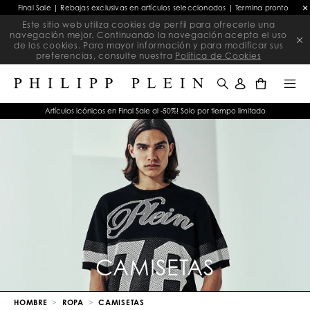
Final Sale | Rebajas exclusivas en artículos seleccionados | Termina pronto
Este sitio web utiliza cookies de perfil para ofrecerle una
navegación mejor. Continuando la navegación acepta el uso
de los cookies. Para mayor información y para modificar sus
preferencias, consulte nuestra
Política de Cookies
0
Artículos icónicos en Final Sale al -50%! Solo por tiempo limitado
CAMISETAS
HOMBRE
ROPA
CAMISETAS