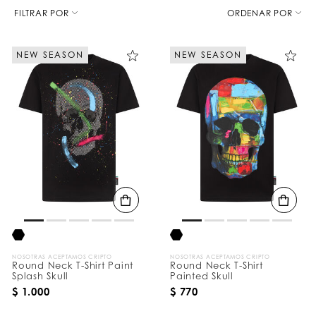
D
e
FILTRAR POR
ORDENAR POR
t
a
l
NEW SEASON
NEW SEASON
l
a
l
o
s
r
e
s
u
l
t
a
d
o
s
p
o
r
NOSOTRAS ACEPTAMOS CRIPTO
NOSOTRAS ACEPTAMOS CRIPTO
:
Round Neck T-Shirt Paint
Round Neck T-Shirt
Splash Skull
Painted Skull
$ 1.000
$ 770