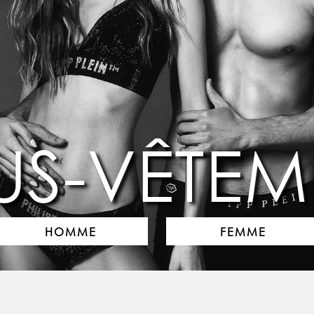
US-VÊTEM
HOMME
FEMME