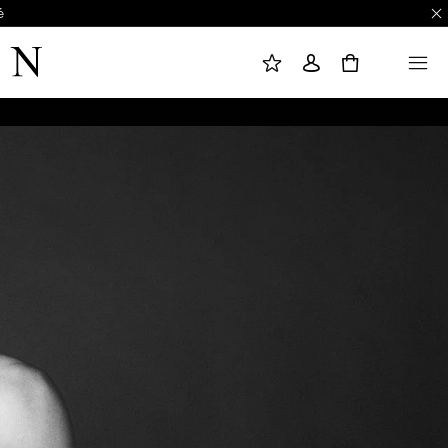
é
L
C
M
I
O
E
S
N
N
0
T
N
U
E
E
D
X
E
I
S
O
O
N
U
H
A
I
T
S