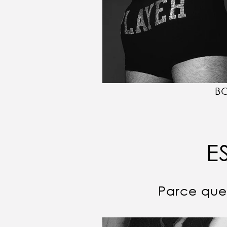
B
E
Parce que 