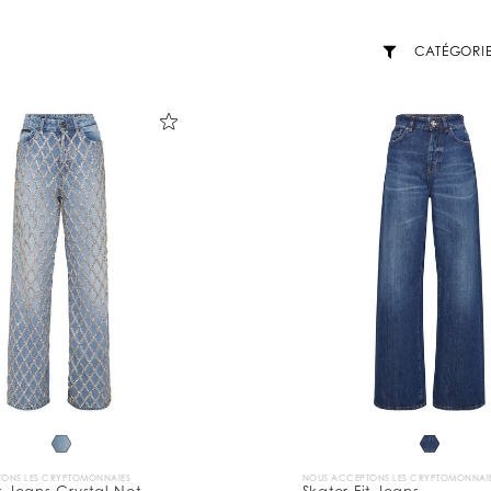
CATÉGORI
ONS LES CRYPTOMONNAIES
NOUS ACCEPTONS LES CRYPTOMONNAI
it Jeans Crystal Net
Skater Fit Jeans