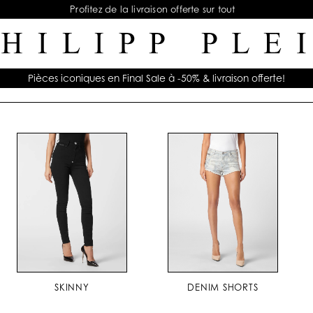
Profitez de la livraison offerte sur tout
Pièces iconiques en Final Sale à -50% & livraison offerte!
SKINNY
DENIM SHORTS