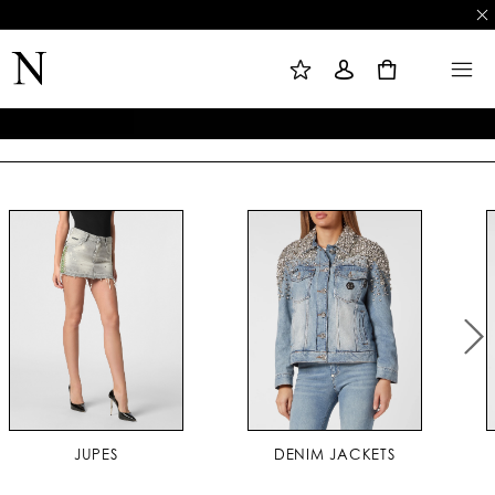
L
C
M
I
O
E
S
N
N
0
T
N
U
E
E
D
X
E
I
S
O
O
N
U
H
A
I
T
S
JUPES
DENIM JACKETS