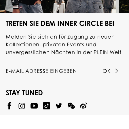
TRETEN SIE DEM INNER CIRCLE BEI
Melden Sie sich an für Zugang zu neuen
Kollektionen, privaten Events und
unvergesslichen Nächten in der PLEIN Welt
OK
STAY TUNED
@
@
P
P
@
P
P
P
p
H
H
p
H
H
H
h
I
I
h
I
I
I
i
L
L
i
L
L
L
l
I
I
l
I
I
I
i
P
P
i
P
P