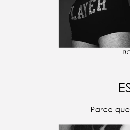
B
E
Parce que 