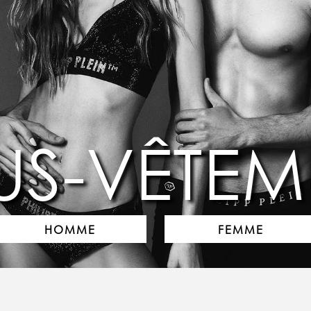
US-VÊTEM
HOMME
FEMME