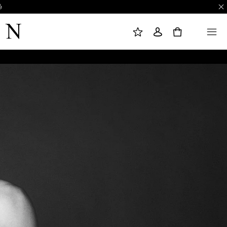
é
L
C
M
I
O
E
S
N
N
0
T
N
U
E
E
D
X
E
I
S
O
O
N
U
H
A
I
T
S