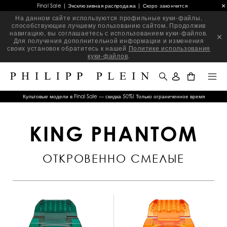
Final Sale | Эксклюзивная распродажа | Скоро закончится
На данном сайте используются профильные куки-файлы,
способствующие лучшему пользованию сайтом. Продолжив
навигацию, вы соглашаетесь с использованием куки-файлов.
Для получения дополнительной информации и изменения
своих установок обратитесь к нашей
Политике использования
куки-файлов
.
0
Культовые модели в Final Sale — скидка 50%! Только ограниченное время
KING PHANTOM
ОТКРОВЕННО СМЕЛЫЕ