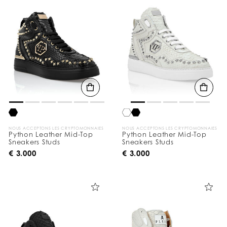
v
o
s
r
é
s
u
l
t
a
t
s
p
a
r
:
NOUS ACCEPTONS LES CRYPTOMONNAIES
NOUS ACCEPTONS LES CRYPTOMONNAIES
Python Leather Mid-Top
Python Leather Mid-Top
Sneakers Studs
Sneakers Studs
€ 3.000
€ 3.000