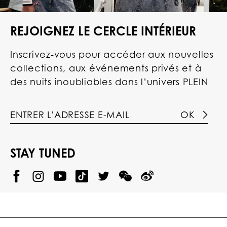
REJOIGNEZ LE CERCLE INTÉRIEUR
Inscrivez-vous pour accéder aux nouvelles
collections, aux événements privés et à
des nuits inoubliables dans l’univers PLEIN
OK
STAY TUNED
@
@
P
P
@
P
P
P
p
H
H
p
H
H
H
h
I
I
h
I
I
I
i
L
L
i
L
L
L
l
I
I
l
I
I
I
i
P
P
i
P
P
P
p
P
P
p
P
P