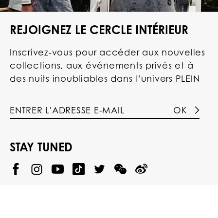
REJOIGNEZ LE CERCLE INTÉRIEUR
Inscrivez-vous pour accéder aux nouvelles
collections, aux événements privés et à
des nuits inoubliables dans l’univers PLEIN
OK
STAY TUNED
@
@
P
P
@
P
P
P
p
H
H
p
H
H
H
h
I
I
h
I
I
I
i
L
L
i
L
L
L
l
I
I
l
I
I
I
i
P
P
i
P
P
P
p
P
P
p
P
P