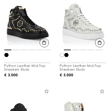
v
o
s
r
é
s
u
l
t
a
t
s
p
a
r
:
NOUS ACCEPTONS LES CRYPTOMONNAIES
NOUS ACCEPTONS LES CRYPTOMONNAIES
Python Leather Mid-Top
Python Leather Mid-Top
Sneakers Studs
Sneakers Studs
€ 3.000
€ 3.000