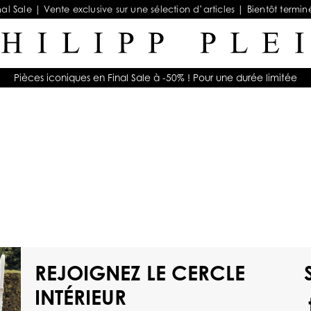
nal Sale | Vente exclusive sur une sélection d’articles | Bientôt termin
Pièces iconiques en Final Sale à -50% ! Pour une durée limitée
REJOIGNEZ LE CERCLE
INTÉRIEUR