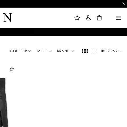
L
C
M
I
O
E
S
N
N
0
T
N
U
E
E
D
X
E
I
S
O
O
N
U
H
A
I
T
S
COULEUR
TAILLE
BRAND
TRIER PAR