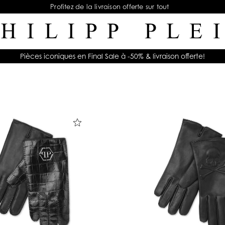
Profitez de la livraison offerte sur tout
Pièces iconiques en Final Sale à -50% & livraison offerte!