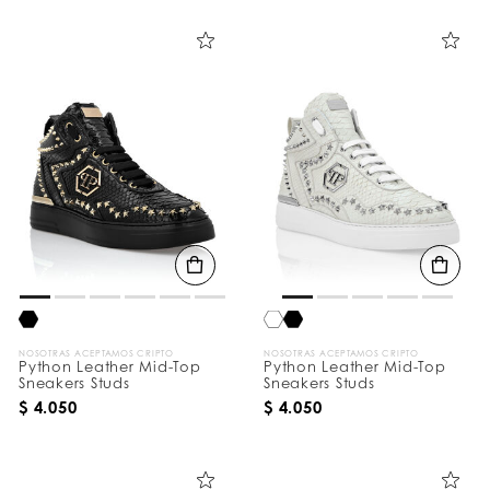
a
l
l
a
l
o
s
r
e
s
u
l
t
a
d
o
s
p
o
r
NOSOTRAS ACEPTAMOS CRIPTO
NOSOTRAS ACEPTAMOS CRIPTO
:
Python Leather Mid-Top
Python Leather Mid-Top
Sneakers Studs
Sneakers Studs
$ 4.050
$ 4.050