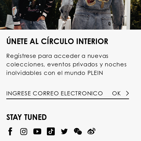
ÚNETE AL CÍRCULO INTERIOR
Regístrese para acceder a nuevas
colecciones, eventos privados y noches
inolvidables con el mundo PLEIN
OK
STAY TUNED
@
@
P
P
@
P
P
P
p
H
H
p
H
H
H
h
I
I
h
I
I