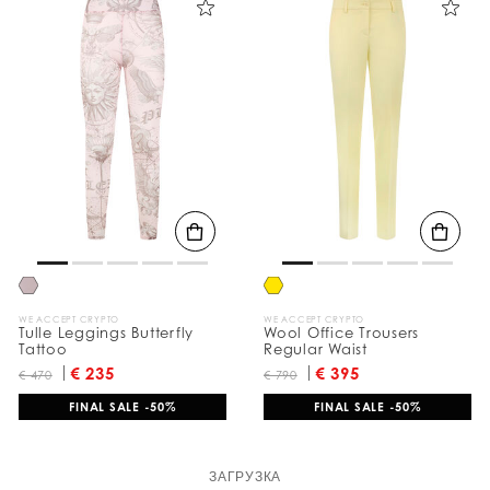
WE ACCEPT CRYPTO
WE ACCEPT CRYPTO
Tulle Leggings Butterfly
Wool Office Trousers
Tattoo
Regular Waist
€ 235
€ 395
€ 470
€ 790
FINAL SALE -50%
FINAL SALE -50%
ЗАГРУЗКА