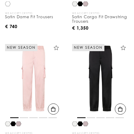
:
WE ACCEPT CRYPTO
WE ACCEPT CRYPTO
Satin Dame Fit Trousers
Satin Cargo Fit Drawstring
Trousers
€ 740
€ 1,350
NEW SEASON
NEW SEASON
WE ACCEPT CRYPTO
WE ACCEPT CRYPTO