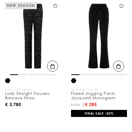
NEW SEASON
WE ACCEPT CRYPTO
WE ACCEPT CRYPTO
Lady Straight Trousers
Flared Jogging Pants
Baroque Strass
Jacquard Monogram
€ 3,780
€ 285
€ 570
FINAL SALE -50%