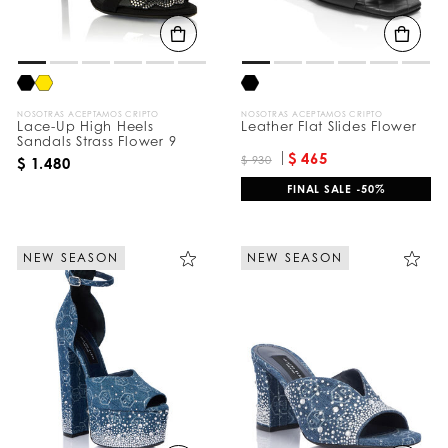
d
o
s
p
o
r
:
NOSOTRAS ACEPTAMOS CRIPTO
NOSOTRAS ACEPTAMOS CRIPTO
Lace-Up High Heels
Leather Flat Slides Flower
Sandals Strass Flower 9
$ 465
$ 930
$ 1.480
FINAL SALE -50%
NEW SEASON
NEW SEASON