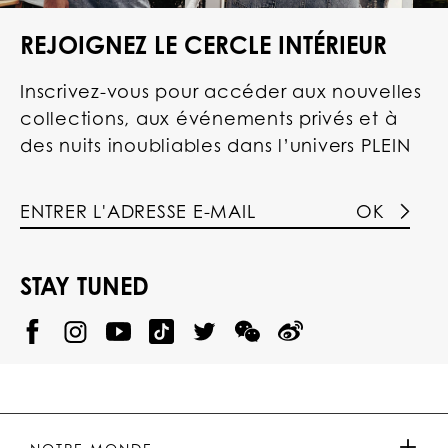
REJOIGNEZ LE CERCLE INTÉRIEUR
Inscrivez-vous pour accéder aux nouvelles
collections, aux événements privés et à
des nuits inoubliables dans l’univers PLEIN
OK
STAY TUNED
@
@
P
P
@
P
P
P
p
H
H
p
H
H
H
h
I
I
h
I
I
I
i
L
L
i
L
L
L
l
I
I
l
I
I
I
i
P
P
i
P
P
P
p
P
P
p
P
P
P
p
P
P
p
P
P