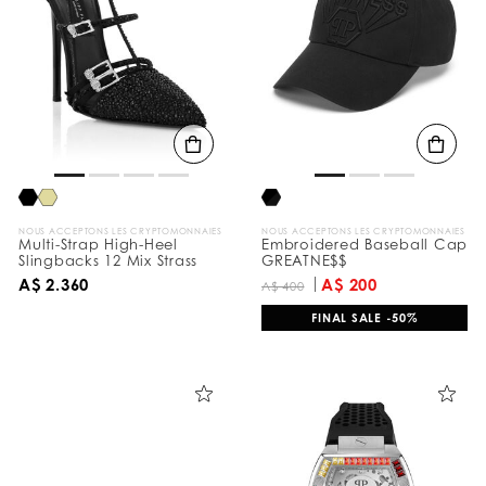
r
é
s
u
l
t
a
t
s
p
a
r
:
NOUS ACCEPTONS LES CRYPTOMONNAIES
NOUS ACCEPTONS LES CRYPTOMONNAIES
Multi-Strap High-Heel
Embroidered Baseball Cap
Slingbacks 12 Mix Strass
GREATNE$$
A$ 2.360
A$ 200
A$ 400
FINAL SALE -50%