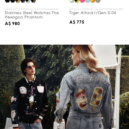
NOUS ACCEPTONS LES CRYPTOMONNAIES
NOUS ACCEPTONS LES CRYPTOMONNAIES
Stainless Steel Watches The
Tiger Attack//Gen.X.04
Hexagon Phantom
A$ 775
A$ 980